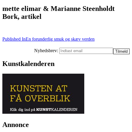
mette elimar & Marianne Steenholdt
Bork, artikel
Post
Published In
En forunderlig smuk og skæv verden
navigation
Nyhedsbrev:
Kunstkalenderen
Annonce