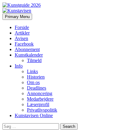
Search
Skip
Primary Menu
to
Kunstavisen
content
Forside
Artikler
Avisen
Facebook
Abonnement
Kunstkalender
Tilmeld
Info
Links
Historien
Om os
Deadlines
Annoncering
Medarbejdere
Læserprofil
Privatlivspolitik
Kunstavisen Online
Search
for: