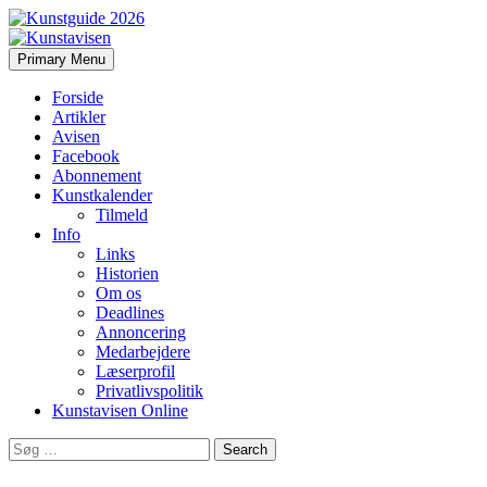
Search
Skip
Primary Menu
to
Kunstavisen
content
Forside
Artikler
Avisen
Facebook
Abonnement
Kunstkalender
Tilmeld
Info
Links
Historien
Om os
Deadlines
Annoncering
Medarbejdere
Læserprofil
Privatlivspolitik
Kunstavisen Online
Search
for: