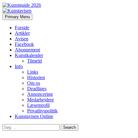
Search
Skip
Primary Menu
to
Kunstavisen
content
Forside
Artikler
Avisen
Facebook
Abonnement
Kunstkalender
Tilmeld
Info
Links
Historien
Om os
Deadlines
Annoncering
Medarbejdere
Læserprofil
Privatlivspolitik
Kunstavisen Online
Search
for: