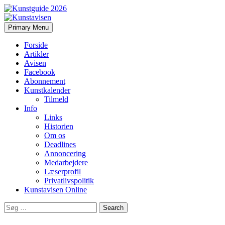
Search
Skip
Primary Menu
to
Kunstavisen
content
Forside
Artikler
Avisen
Facebook
Abonnement
Kunstkalender
Tilmeld
Info
Links
Historien
Om os
Deadlines
Annoncering
Medarbejdere
Læserprofil
Privatlivspolitik
Kunstavisen Online
Search
for: