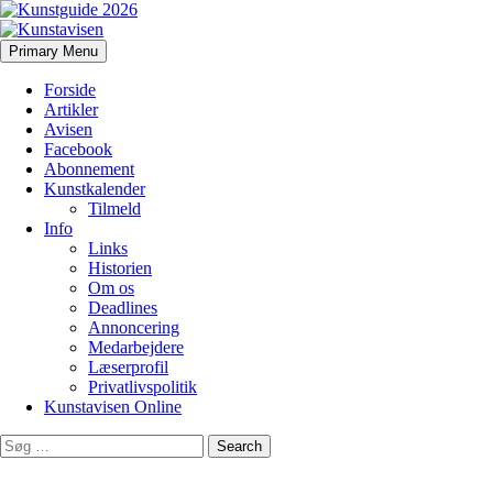
Search
Skip
Primary Menu
to
Kunstavisen
content
Forside
Artikler
Avisen
Facebook
Abonnement
Kunstkalender
Tilmeld
Info
Links
Historien
Om os
Deadlines
Annoncering
Medarbejdere
Læserprofil
Privatlivspolitik
Kunstavisen Online
Search
for: