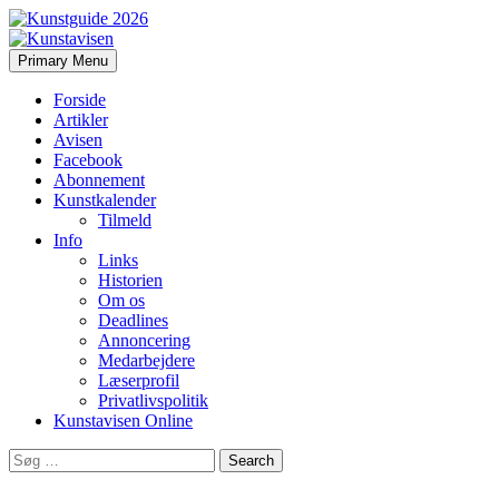
Search
Skip
Primary Menu
to
Kunstavisen
content
Forside
Artikler
Avisen
Facebook
Abonnement
Kunstkalender
Tilmeld
Info
Links
Historien
Om os
Deadlines
Annoncering
Medarbejdere
Læserprofil
Privatlivspolitik
Kunstavisen Online
Search
for: