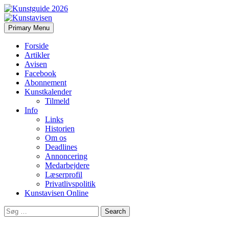
Search
Skip
Primary Menu
to
Kunstavisen
content
Forside
Artikler
Avisen
Facebook
Abonnement
Kunstkalender
Tilmeld
Info
Links
Historien
Om os
Deadlines
Annoncering
Medarbejdere
Læserprofil
Privatlivspolitik
Kunstavisen Online
Search
for: