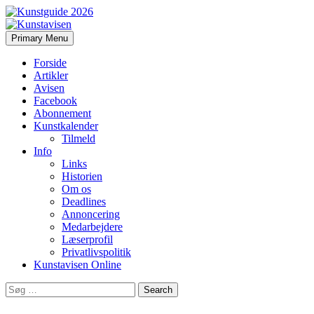
Search
Skip
Primary Menu
to
Kunstavisen
content
Forside
Artikler
Avisen
Facebook
Abonnement
Kunstkalender
Tilmeld
Info
Links
Historien
Om os
Deadlines
Annoncering
Medarbejdere
Læserprofil
Privatlivspolitik
Kunstavisen Online
Search
for: