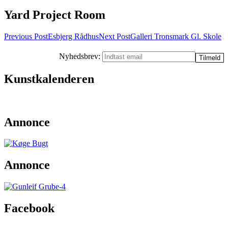
Yard Project Room
Post
Previous Post
Esbjerg Rådhus
Next Post
Galleri Tronsmark Gl. Skole
navigation
Nyhedsbrev:
Kunstkalenderen
Annonce
Annonce
Facebook