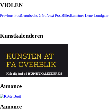
VIOLEN
Post
Previous Post
Grønbechs Gård
Next Post
Billedkunstner Lene Lundgaar
navigation
Kunstkalenderen
Annonce
Annonce