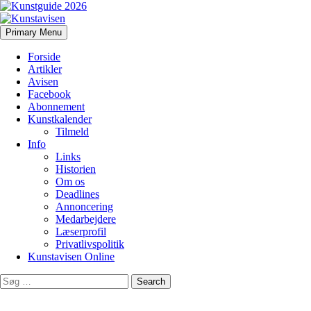
Search
Skip
Primary Menu
to
Kunstavisen
content
Forside
Artikler
Avisen
Facebook
Abonnement
Kunstkalender
Tilmeld
Info
Links
Historien
Om os
Deadlines
Annoncering
Medarbejdere
Læserprofil
Privatlivspolitik
Kunstavisen Online
Search
for: