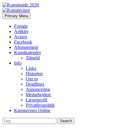
Search
Skip
Primary Menu
to
Kunstavisen
content
Forside
Artikler
Avisen
Facebook
Abonnement
Kunstkalender
Tilmeld
Info
Links
Historien
Om os
Deadlines
Annoncering
Medarbejdere
Læserprofil
Privatlivspolitik
Kunstavisen Online
Search
for: