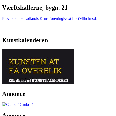
Værftshallerne, bygn. 21
Post
Previous Post
Lollands Kunstforening
Next Post
Vilhelmsdal
navigation
Kunstkalenderen
Annonce
Annonce