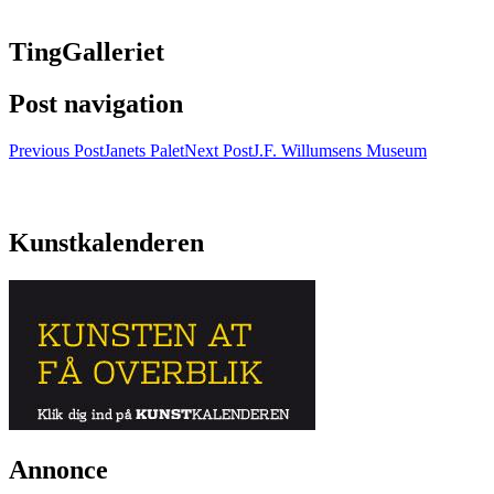
TingGalleriet
Post navigation
Previous Post
Janets Palet
Next Post
J.F. Willumsens Museum
Kunstkalenderen
Annonce