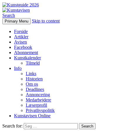
Search
Skip to content
Primary Menu
Kunstavisen
Forside
Artikler
Avisen
Facebook
Abonnement
Kunstkalender
Tilmeld
Info
Links
Historien
Om os
Deadlines
Annoncering
Medarbejdere
Læserprofil
Privatlivspolitik
Kunstavisen Online
Search for: