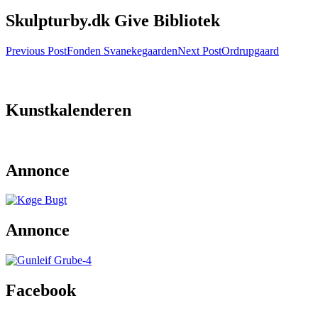
Skulpturby.dk Give Bibliotek
Post
Previous Post
Fonden Svanekegaarden
Next Post
Ordrupgaard
navigation
Kunstkalenderen
Annonce
Annonce
Facebook