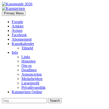
Search
Skip
Primary Menu
to
Kunstavisen
content
Forside
Artikler
Avisen
Facebook
Abonnement
Kunstkalender
Tilmeld
Info
Links
Historien
Om os
Deadlines
Annoncering
Medarbejdere
Læserprofil
Privatlivspolitik
Kunstavisen Online
Search
for: