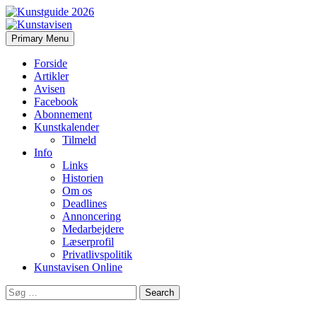
Search
Skip
Primary Menu
to
Kunstavisen
content
Forside
Artikler
Avisen
Facebook
Abonnement
Kunstkalender
Tilmeld
Info
Links
Historien
Om os
Deadlines
Annoncering
Medarbejdere
Læserprofil
Privatlivspolitik
Kunstavisen Online
Search
for: