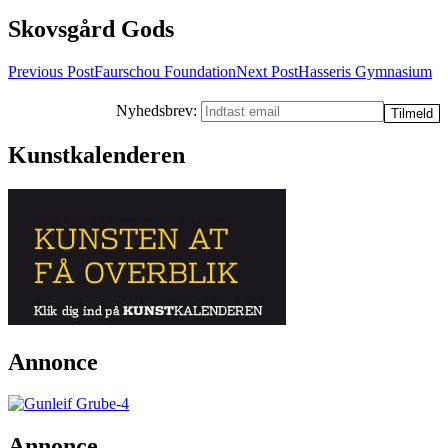
Skovsgård Gods
Post
Previous Post
Faurschou Foundation
Next Post
Hasseris Gymnasium
navigation
Nyhedsbrev:
Kunstkalenderen
Annonce
Annonce