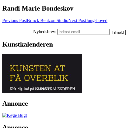
Randi Marie Bondeskov
Post
Previous Post
Brinck Bentzon Studio
Next Post
Jungshoved
navigation
Nyhedsbrev:
Kunstkalenderen
Annonce
Annonce