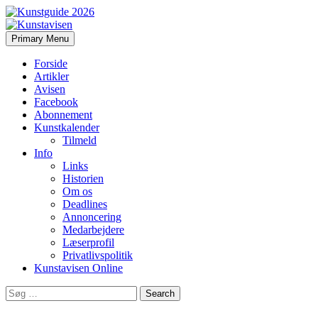
Search
Skip
Primary Menu
to
Kunstavisen
content
Forside
Artikler
Avisen
Facebook
Abonnement
Kunstkalender
Tilmeld
Info
Links
Historien
Om os
Deadlines
Annoncering
Medarbejdere
Læserprofil
Privatlivspolitik
Kunstavisen Online
Search
for: