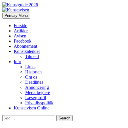
Search
Skip
Primary Menu
to
Kunstavisen
content
Forside
Artikler
Avisen
Facebook
Abonnement
Kunstkalender
Tilmeld
Info
Links
Historien
Om os
Deadlines
Annoncering
Medarbejdere
Læserprofil
Privatlivspolitik
Kunstavisen Online
Search
for: