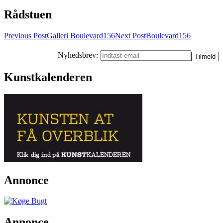
Rådstuen
Post
Previous Post
Galleri Boulevard156
Next Post
Boulevard156
navigation
Nyhedsbrev:
Kunstkalenderen
Annonce
Annonce