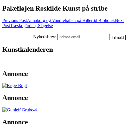
Palæfløjen Roskilde Kunst på stribe
Post
Previous Post
Annaborg og Vandrehallen på Hillerød Bibliotek
Next
Post
Træskogården, Slagelse
navigation
Nyhedsbrev:
Kunstkalenderen
Annonce
Annonce
Annonce