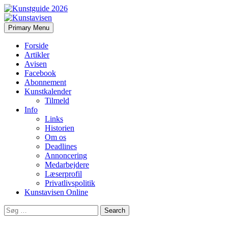
Search
Skip
Primary Menu
to
Kunstavisen
content
Forside
Artikler
Avisen
Facebook
Abonnement
Kunstkalender
Tilmeld
Info
Links
Historien
Om os
Deadlines
Annoncering
Medarbejdere
Læserprofil
Privatlivspolitik
Kunstavisen Online
Search
for: