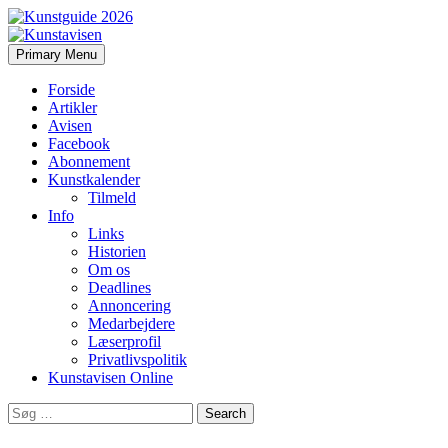
Search
Skip
Primary Menu
to
Kunstavisen
content
Forside
Artikler
Avisen
Facebook
Abonnement
Kunstkalender
Tilmeld
Info
Links
Historien
Om os
Deadlines
Annoncering
Medarbejdere
Læserprofil
Privatlivspolitik
Kunstavisen Online
Search
for: