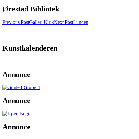
Ørestad Bibliotek
Post
Previous Post
Galleri Ulrik
Next Post
Lunden
navigation
Kunstkalenderen
Annonce
Annonce
Annonce