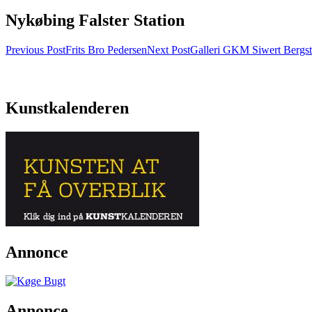
Nykøbing Falster Station
Post
Previous Post
Frits Bro Pedersen
Next Post
Galleri GKM Siwert Bergs
navigation
Kunstkalenderen
Annonce
Annonce