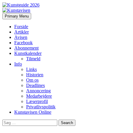
Search
Skip
Primary Menu
to
Kunstavisen
content
Forside
Artikler
Avisen
Facebook
Abonnement
Kunstkalender
Tilmeld
Info
Links
Historien
Om os
Deadlines
Annoncering
Medarbejdere
Læserprofil
Privatlivspolitik
Kunstavisen Online
Search
for: