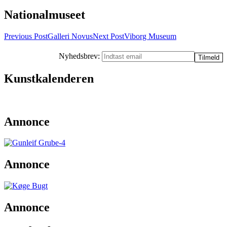
Nationalmuseet
Post
Previous Post
Galleri Novus
Next Post
Viborg Museum
navigation
Nyhedsbrev:
Kunstkalenderen
Annonce
Annonce
Annonce