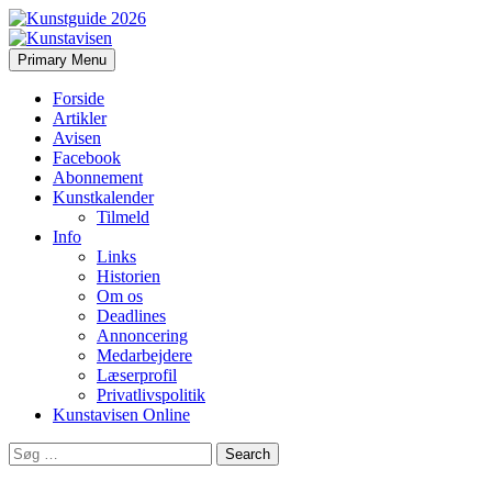
Search
Skip
Primary Menu
to
Kunstavisen
content
Forside
Artikler
Avisen
Facebook
Abonnement
Kunstkalender
Tilmeld
Info
Links
Historien
Om os
Deadlines
Annoncering
Medarbejdere
Læserprofil
Privatlivspolitik
Kunstavisen Online
Search
for: