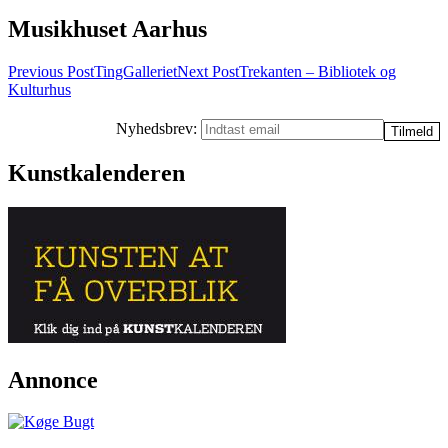
Musikhuset Aarhus
Post
Previous Post
TingGalleriet
Next Post
Trekanten – Bibliotek og
Kulturhus
navigation
Nyhedsbrev:
Kunstkalenderen
Annonce