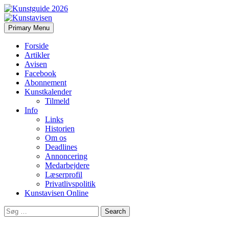
Search
Skip
Primary Menu
to
Kunstavisen
content
Forside
Artikler
Avisen
Facebook
Abonnement
Kunstkalender
Tilmeld
Info
Links
Historien
Om os
Deadlines
Annoncering
Medarbejdere
Læserprofil
Privatlivspolitik
Kunstavisen Online
Search
for: