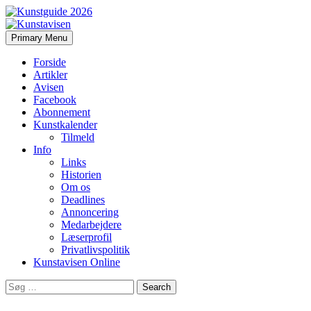
Search
Skip
Primary Menu
to
Kunstavisen
content
Forside
Artikler
Avisen
Facebook
Abonnement
Kunstkalender
Tilmeld
Info
Links
Historien
Om os
Deadlines
Annoncering
Medarbejdere
Læserprofil
Privatlivspolitik
Kunstavisen Online
Search
for: