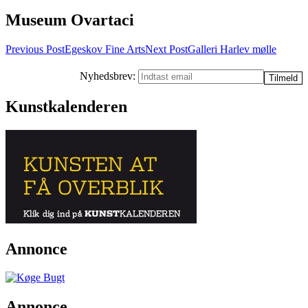
Museum Ovartaci
Post
Previous Post
Egeskov Fine Arts
Next Post
Galleri Harlev mølle
navigation
Nyhedsbrev:
Kunstkalenderen
Annonce
Annonce