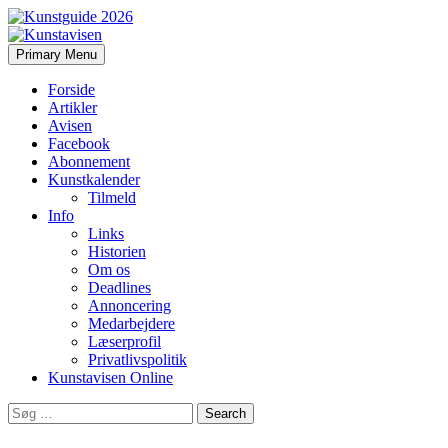
Search
Skip
Primary Menu
to
Kunstavisen
content
Forside
Artikler
Avisen
Facebook
Abonnement
Kunstkalender
Tilmeld
Info
Links
Historien
Om os
Deadlines
Annoncering
Medarbejdere
Læserprofil
Privatlivspolitik
Kunstavisen Online
Search
for: