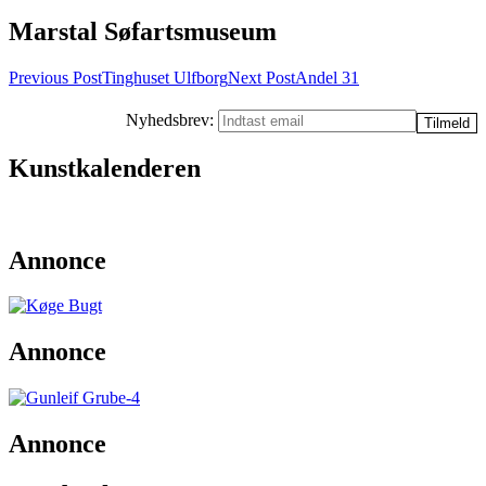
Marstal Søfartsmuseum
Post
Previous Post
Tinghuset Ulfborg
Next Post
Andel 31
navigation
Nyhedsbrev:
Kunstkalenderen
Annonce
Annonce
Annonce