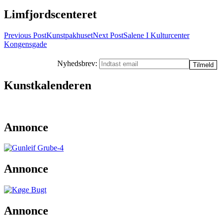
Limfjordscenteret
Post
Previous Post
Kunstpakhuset
Next Post
Salene I Kulturcenter
Kongensgade
navigation
Nyhedsbrev:
Kunstkalenderen
Annonce
Annonce
Annonce