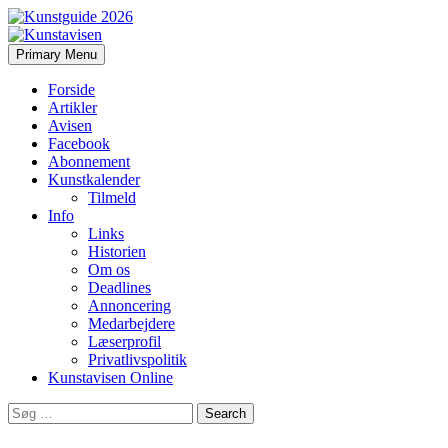
Search
Skip
Primary Menu
to
Kunstavisen
content
Forside
Artikler
Avisen
Facebook
Abonnement
Kunstkalender
Tilmeld
Info
Links
Historien
Om os
Deadlines
Annoncering
Medarbejdere
Læserprofil
Privatlivspolitik
Kunstavisen Online
Search
for: