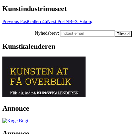
Kunstindustrimuseet
Post
Previous Post
Galleri 46
Next Post
NBeX Viborg
navigation
Nyhedsbrev:
Kunstkalenderen
Annonce
Annonce