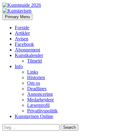
Search
Skip
Primary Menu
to
Kunstavisen
content
Forside
Artikler
Avisen
Facebook
Abonnement
Kunstkalender
Tilmeld
Info
Links
Historien
Om os
Deadlines
Annoncering
Medarbejdere
Læserprofil
Privatlivspolitik
Kunstavisen Online
Search
for: