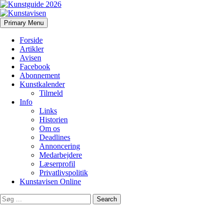
Search
Skip
Primary Menu
to
Kunstavisen
content
Forside
Artikler
Avisen
Facebook
Abonnement
Kunstkalender
Tilmeld
Info
Links
Historien
Om os
Deadlines
Annoncering
Medarbejdere
Læserprofil
Privatlivspolitik
Kunstavisen Online
Search
for: