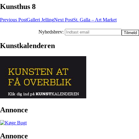
Kunsthus 8
Post
Previous Post
Galleri Jelling
Next Post
St. Galla – Art Market
navigation
Nyhedsbrev:
Kunstkalenderen
Annonce
Annonce