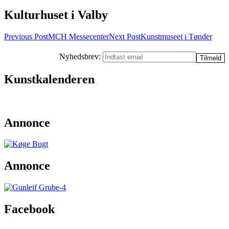
Kulturhuset i Valby
Post
Previous Post
MCH Messecenter
Next Post
Kunstmuseet i Tønder
navigation
Nyhedsbrev:
Kunstkalenderen
Annonce
Annonce
Facebook