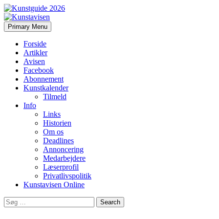
Search
Skip
Primary Menu
to
Kunstavisen
content
Forside
Artikler
Avisen
Facebook
Abonnement
Kunstkalender
Tilmeld
Info
Links
Historien
Om os
Deadlines
Annoncering
Medarbejdere
Læserprofil
Privatlivspolitik
Kunstavisen Online
Search
for: