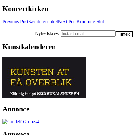
Koncertkirken
Post
Previous Post
Sæddingcentret
Next Post
Kronborg Slot
navigation
Nyhedsbrev:
Kunstkalenderen
Annonce
Annonce