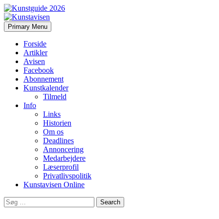
Search
Skip
Primary Menu
to
Kunstavisen
content
Forside
Artikler
Avisen
Facebook
Abonnement
Kunstkalender
Tilmeld
Info
Links
Historien
Om os
Deadlines
Annoncering
Medarbejdere
Læserprofil
Privatlivspolitik
Kunstavisen Online
Search
for: