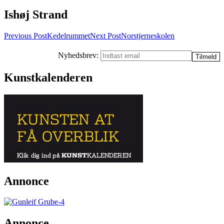
Ishøj Strand
Post
Previous Post
Kedelrummet
Next Post
Norstjerneskolen
navigation
Nyhedsbrev:
Kunstkalenderen
Annonce
Annonce