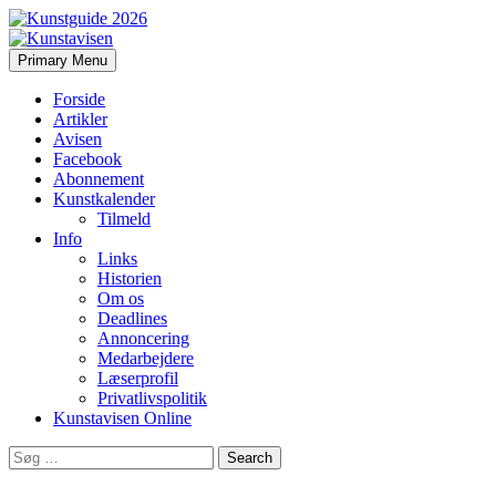
Search
Skip
Primary Menu
to
Kunstavisen
content
Forside
Artikler
Avisen
Facebook
Abonnement
Kunstkalender
Tilmeld
Info
Links
Historien
Om os
Deadlines
Annoncering
Medarbejdere
Læserprofil
Privatlivspolitik
Kunstavisen Online
Search
for: