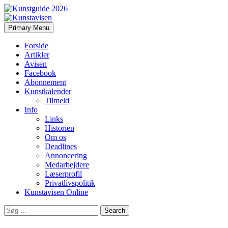
Search
Skip
Primary Menu
to
Kunstavisen
content
Forside
Artikler
Avisen
Facebook
Abonnement
Kunstkalender
Tilmeld
Info
Links
Historien
Om os
Deadlines
Annoncering
Medarbejdere
Læserprofil
Privatlivspolitik
Kunstavisen Online
Search
for: