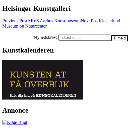
Helsingør Kunstgalleri
Post
Previous Post
ARoS Aarhus Kunstmuseum
Next Post
Klosterlund
Museum og Naturcenter
navigation
Nyhedsbrev:
Kunstkalenderen
Annonce