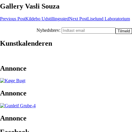
Gallery Vasli Souza
Post
Previous Post
Kildebo Udstillingssted
Next Post
Liselund Laboratorium
navigation
Nyhedsbrev:
Kunstkalenderen
Annonce
Annonce
Annonce