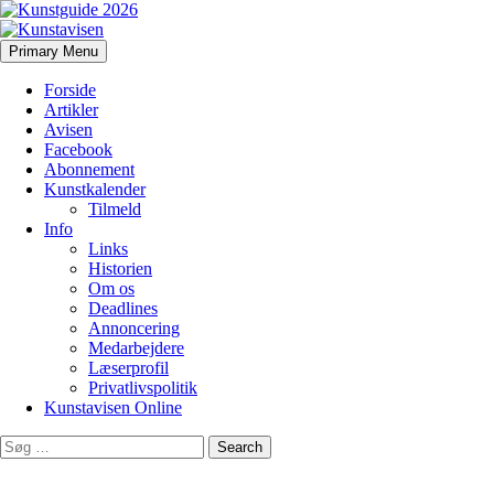
Search
Skip
Primary Menu
to
Kunstavisen
content
Forside
Artikler
Avisen
Facebook
Abonnement
Kunstkalender
Tilmeld
Info
Links
Historien
Om os
Deadlines
Annoncering
Medarbejdere
Læserprofil
Privatlivspolitik
Kunstavisen Online
Search
for: