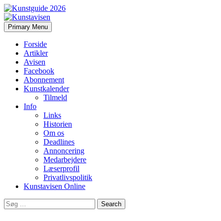
Search
Skip
Primary Menu
to
Kunstavisen
content
Forside
Artikler
Avisen
Facebook
Abonnement
Kunstkalender
Tilmeld
Info
Links
Historien
Om os
Deadlines
Annoncering
Medarbejdere
Læserprofil
Privatlivspolitik
Kunstavisen Online
Search
for: