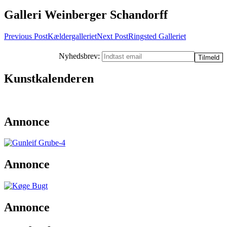
Galleri Weinberger Schandorff
Post
Previous Post
Kældergalleriet
Next Post
Ringsted Galleriet
navigation
Nyhedsbrev:
Kunstkalenderen
Annonce
Annonce
Annonce