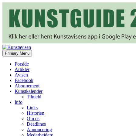
Search
Skip
Primary Menu
to
Kunstavisen
content
Forside
Artikler
Avisen
Facebook
Abonnement
Kunstkalender
Tilmeld
Info
Links
Historien
Om os
Deadlines
Annoncering
Medarbejdere