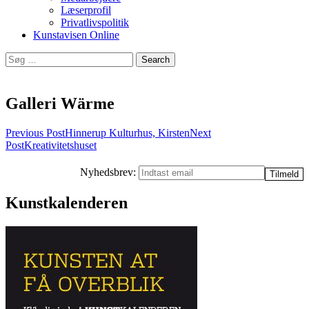
Læserprofil
Privatlivspolitik
Kunstavisen Online
Search
for:
Galleri Wärme
Post
Previous Post
Hinnerup Kulturhus, Kirsten
Next
Post
Kreativitetshuset
navigation
Nyhedsbrev:
Kunstkalenderen