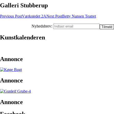
Galleri Stubberup
Post
Previous Post
Værkstedet 2A
Next Post
Betty Nansen Teatret
navigation
Nyhedsbrev:
Kunstkalenderen
Annonce
Annonce
Annonce