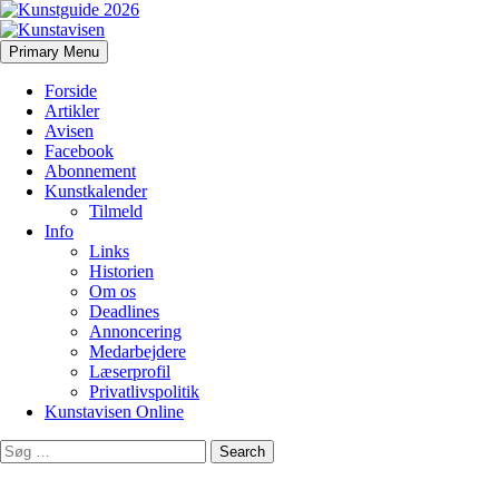
Search
Skip
Primary Menu
to
Kunstavisen
content
Forside
Artikler
Avisen
Facebook
Abonnement
Kunstkalender
Tilmeld
Info
Links
Historien
Om os
Deadlines
Annoncering
Medarbejdere
Læserprofil
Privatlivspolitik
Kunstavisen Online
Search
for: