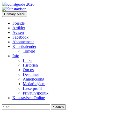
Search
Skip
Primary Menu
to
Kunstavisen
content
Forside
Artikler
Avisen
Facebook
Abonnement
Kunstkalender
Tilmeld
Info
Links
Historien
Om os
Deadlines
Annoncering
Medarbejdere
Læserprofil
Privatlivspolitik
Kunstavisen Online
Search
for: