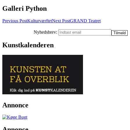
Galleri Python
Post
Previous Post
Kulturværftet
Next Post
GRAND Teatret
navigation
Nyhedsbrev:
Kunstkalenderen
Annonce
Annonce