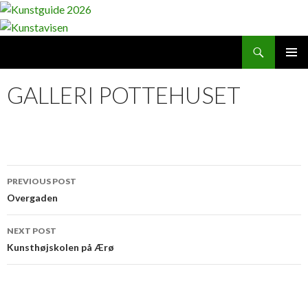
Search
Kunstavisen
SKIP
PRIMAR
TO
MENU
GALLERI POTTEHUSET
CONTENT
Post
PREVIOUS POST
navigation
Overgaden
NEXT POST
Kunsthøjskolen på Ærø