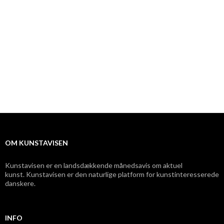
OM KUNSTAVISEN
Kunstavisen er en landsdækkende månedsavis om aktuel
kunst. Kunstavisen er den naturlige platform for kunstinteresserede
danskere.
INFO