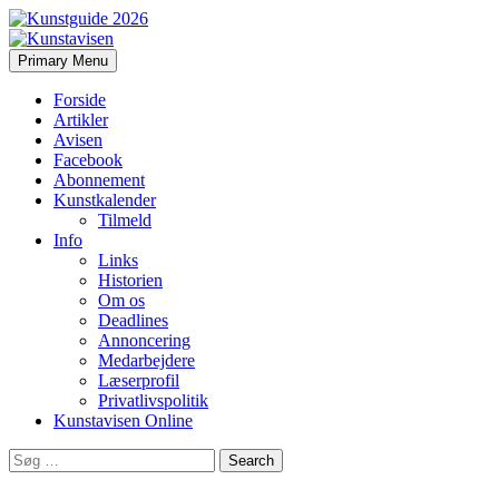
Search
Skip
Primary Menu
to
Kunstavisen
content
Forside
Artikler
Avisen
Facebook
Abonnement
Kunstkalender
Tilmeld
Info
Links
Historien
Om os
Deadlines
Annoncering
Medarbejdere
Læserprofil
Privatlivspolitik
Kunstavisen Online
Search
for: