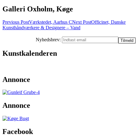
Galleri Oxholm, Køge
Post
Previous Post
Værkstedet, Aarhus C
Next Post
Officinet, Danske
Kunsthåndværkere & Designere – Vand
navigation
Nyhedsbrev:
Kunstkalenderen
Annonce
Annonce
Facebook