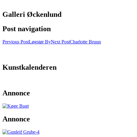
Galleri Øckenlund
Post navigation
Previous Post
Løgstør By
Next Post
Charlotte Bruun
Kunstkalenderen
Annonce
Annonce