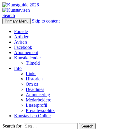
Search
Skip to content
Primary Menu
Kunstavisen
Forside
Artikler
Avisen
Facebook
Abonnement
Kunstkalender
Tilmeld
Info
Links
Historien
Om os
Deadlines
Annoncering
Medarbejdere
Læserprofil
Privatlivspolitik
Kunstavisen Online
Search for: