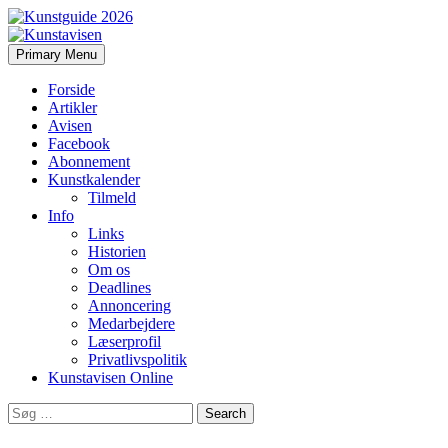
Search
Skip
Primary Menu
to
Kunstavisen
content
Forside
Artikler
Avisen
Facebook
Abonnement
Kunstkalender
Tilmeld
Info
Links
Historien
Om os
Deadlines
Annoncering
Medarbejdere
Læserprofil
Privatlivspolitik
Kunstavisen Online
Search
for: