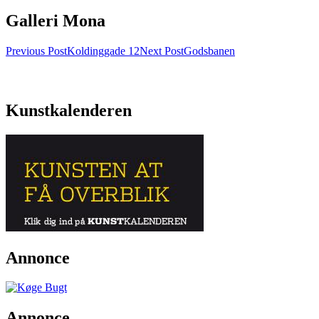
Galleri Mona
Post
Previous Post
Koldinggade 12
Next Post
Godsbanen
navigation
Kunstkalenderen
Annonce
Annonce