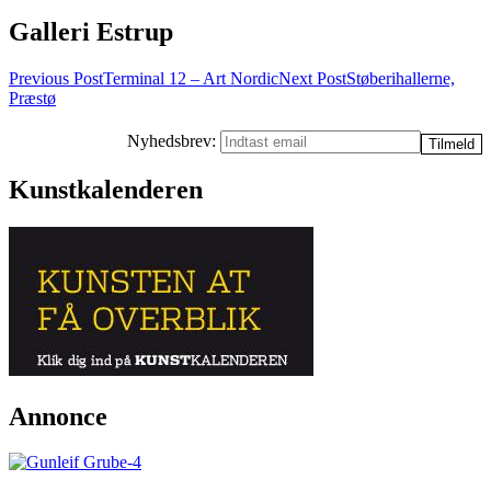
Galleri Estrup
Post
Previous Post
Terminal 12 – Art Nordic
Next Post
Støberihallerne,
Præstø
navigation
Nyhedsbrev:
Kunstkalenderen
Annonce