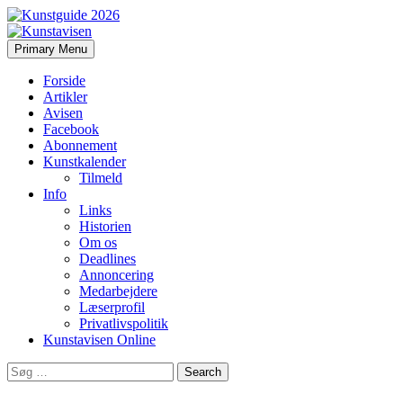
Search
Skip
Primary Menu
to
Kunstavisen
content
Forside
Artikler
Avisen
Facebook
Abonnement
Kunstkalender
Tilmeld
Info
Links
Historien
Om os
Deadlines
Annoncering
Medarbejdere
Læserprofil
Privatlivspolitik
Kunstavisen Online
Search
for: