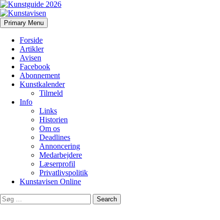
Search
Skip
Primary Menu
to
Kunstavisen
content
Forside
Artikler
Avisen
Facebook
Abonnement
Kunstkalender
Tilmeld
Info
Links
Historien
Om os
Deadlines
Annoncering
Medarbejdere
Læserprofil
Privatlivspolitik
Kunstavisen Online
Search
for: