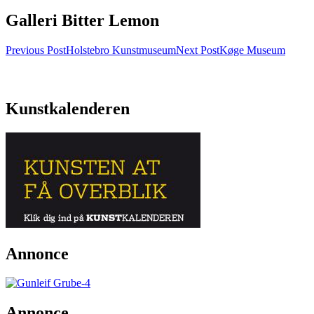
Galleri Bitter Lemon
Post
Previous Post
Holstebro Kunstmuseum
Next Post
Køge Museum
navigation
Kunstkalenderen
Annonce
Annonce