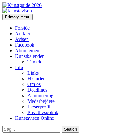
Search
Skip
Primary Menu
to
Kunstavisen
content
Forside
Artikler
Avisen
Facebook
Abonnement
Kunstkalender
Tilmeld
Info
Links
Historien
Om os
Deadlines
Annoncering
Medarbejdere
Læserprofil
Privatlivspolitik
Kunstavisen Online
Search
for: