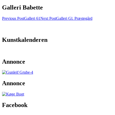
Galleri Babette
Post
Previous Post
Galleri 61
Next Post
Galleri Gl. Præstegård
navigation
Kunstkalenderen
Annonce
Annonce
Facebook