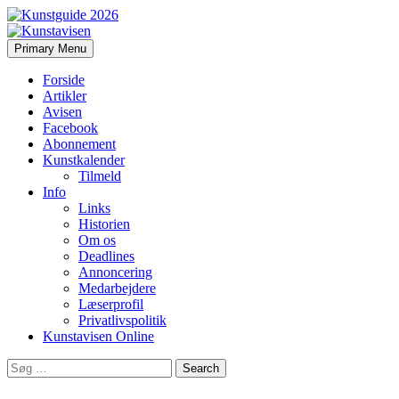
Search
Skip
Primary Menu
to
Kunstavisen
content
Forside
Artikler
Avisen
Facebook
Abonnement
Kunstkalender
Tilmeld
Info
Links
Historien
Om os
Deadlines
Annoncering
Medarbejdere
Læserprofil
Privatlivspolitik
Kunstavisen Online
Search
for: