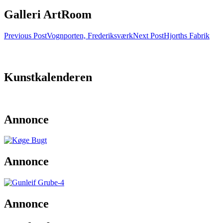
Galleri ArtRoom
Post
Previous Post
Vognporten, Frederiksværk
Next Post
Hjorths Fabrik
navigation
Kunstkalenderen
Annonce
Annonce
Annonce