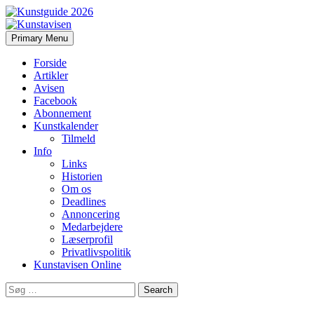
Search
Skip
Primary Menu
to
Kunstavisen
content
Forside
Artikler
Avisen
Facebook
Abonnement
Kunstkalender
Tilmeld
Info
Links
Historien
Om os
Deadlines
Annoncering
Medarbejdere
Læserprofil
Privatlivspolitik
Kunstavisen Online
Search
for: