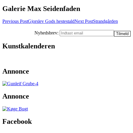
Galerie Max Seidenfaden
Post
Previous Post
Gjorslev Gods hestestald
Next Post
Strandgården
navigation
Nyhedsbrev:
Kunstkalenderen
Annonce
Annonce
Facebook