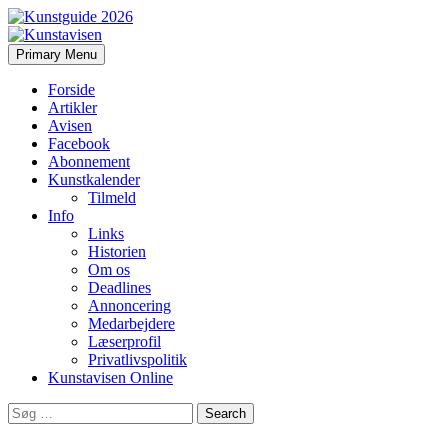
Search
Skip
Primary Menu
to
Kunstavisen
content
Forside
Artikler
Avisen
Facebook
Abonnement
Kunstkalender
Tilmeld
Info
Links
Historien
Om os
Deadlines
Annoncering
Medarbejdere
Læserprofil
Privatlivspolitik
Kunstavisen Online
Search
for: