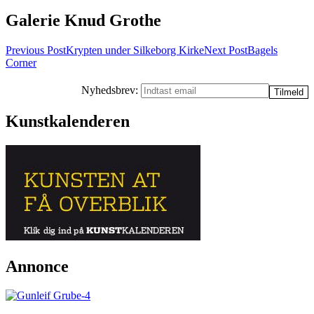
Galerie Knud Grothe
Post
Previous Post
Krypten under Silkeborg Kirke
Next Post
Bagels
Corner
navigation
Nyhedsbrev:
Kunstkalenderen
Annonce