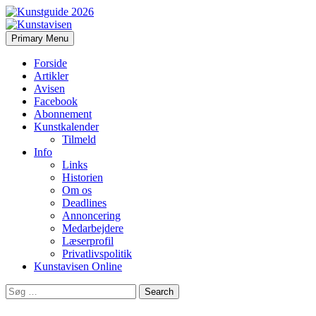
Search
Skip
Primary Menu
to
Kunstavisen
content
Forside
Artikler
Avisen
Facebook
Abonnement
Kunstkalender
Tilmeld
Info
Links
Historien
Om os
Deadlines
Annoncering
Medarbejdere
Læserprofil
Privatlivspolitik
Kunstavisen Online
Search
for: