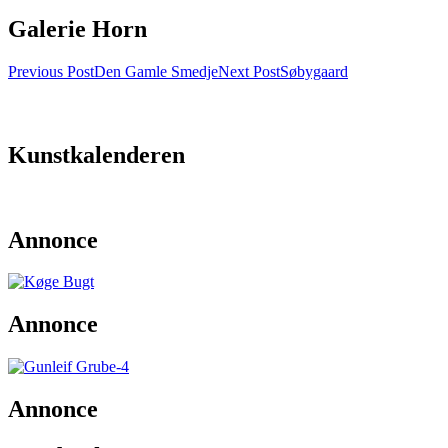
Galerie Horn
Post
Previous Post
Den Gamle Smedje
Next Post
Søbygaard
navigation
Kunstkalenderen
Annonce
Annonce
Annonce