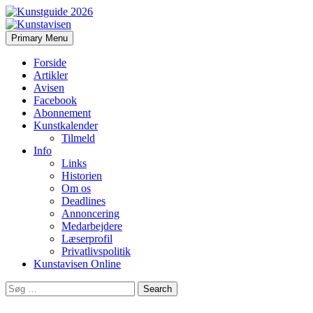
Search
Skip
Primary Menu
to
Kunstavisen
content
Forside
Artikler
Avisen
Facebook
Abonnement
Kunstkalender
Tilmeld
Info
Links
Historien
Om os
Deadlines
Annoncering
Medarbejdere
Læserprofil
Privatlivspolitik
Kunstavisen Online
Search
for: