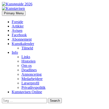
Search
Skip
Primary Menu
to
Kunstavisen
content
Forside
Artikler
Avisen
Facebook
Abonnement
Kunstkalender
Tilmeld
Info
Links
Historien
Om os
Deadlines
Annoncering
Medarbejdere
Læserprofil
Privatlivspolitik
Kunstavisen Online
Search
for: