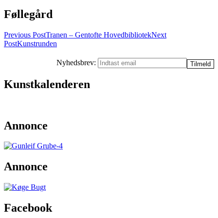
Føllegård
Post
Previous Post
Tranen – Gentofte Hovedbibliotek
Next
Post
Kunstrunden
navigation
Nyhedsbrev:
Kunstkalenderen
Annonce
Annonce
Facebook