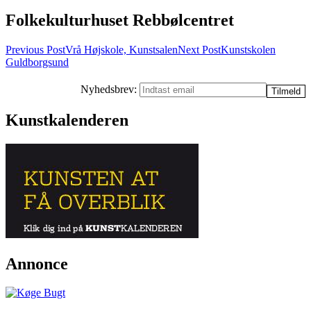
Folkekulturhuset Rebbølcentret
Post
Previous Post
Vrå Højskole, Kunstsalen
Next Post
Kunstskolen
Guldborgsund
navigation
Nyhedsbrev:
Kunstkalenderen
Annonce