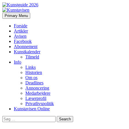
Search
Skip
Primary Menu
to
Kunstavisen
content
Forside
Artikler
Avisen
Facebook
Abonnement
Kunstkalender
Tilmeld
Info
Links
Historien
Om os
Deadlines
Annoncering
Medarbejdere
Læserprofil
Privatlivspolitik
Kunstavisen Online
Search
for: