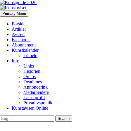
Search
Skip
Primary Menu
to
Kunstavisen
content
Forside
Artikler
Avisen
Facebook
Abonnement
Kunstkalender
Tilmeld
Info
Links
Historien
Om os
Deadlines
Annoncering
Medarbejdere
Læserprofil
Privatlivspolitik
Kunstavisen Online
Search
for: