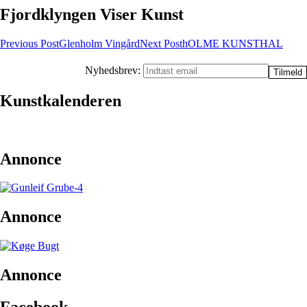
Fjordklyngen Viser Kunst
Post
Previous Post
Glenholm Vingård
Next Post
hOLME KUNSTHAL
navigation
Nyhedsbrev:
Kunstkalenderen
Annonce
Annonce
Annonce