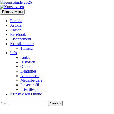
Search
Skip
Primary Menu
to
Kunstavisen
content
Forside
Artikler
Avisen
Facebook
Abonnement
Kunstkalender
Tilmeld
Info
Links
Historien
Om os
Deadlines
Annoncering
Medarbejdere
Læserprofil
Privatlivspolitik
Kunstavisen Online
Search
for: