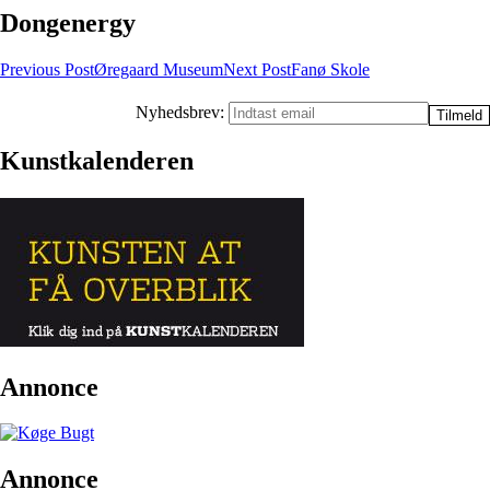
Dongenergy
Post
Previous Post
Øregaard Museum
Next Post
Fanø Skole
navigation
Nyhedsbrev:
Kunstkalenderen
Annonce
Annonce